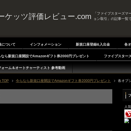
「ファイブスターズマー
ケッツ評価レビュー.com
ョン取引」の記事一覧
典について
インフォメーション
新規口座登録&入出金
各
らなら新規口座開設でAmazonギフト券2000円プレゼント
ファイブスターズ
フォーム＆オートチャーティスト 参考動画
TOP
今らなら新規口座開設でAmazonギフト券2000円プレゼント
各オプ
覧
人