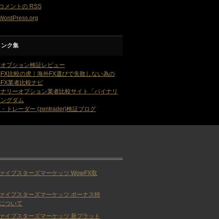
コメントの
RSS
WordPress.org
リンク集
・オプション検証レビュー
FX比較の虎｜海外FX選びで失敗しない為の
FX業者比較ナビ
イナリーオプション業者比較サイト「バイナリ
キングダム
・トレーダー (zentrader)検証ブログ
ァイブスターズマーケッツ WowFX取
ァイブスターズマーケッツ ボーナス特
について
ァイブスターズマーケッツ 新プラット