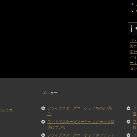
ザ
海外
海外
バ
ー
ゼン
メニュー
ファイブスターズマーケッツ WowFX取
フ
コチラ▼
引
引
ファイブスターズマーケッツ ボーナス特
フ
典について
典
ファイブスターズマーケッツ 新プラット
フ