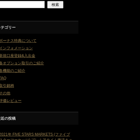
カテゴリー
ボーナス特典について
インフォメーション
新規口座登録&入出金
各オプション取引のご紹介
各機能のご紹介
FAQ
取引銘柄
その他
評価レビュー
最近の投稿
2021年 FIVE STARS MARKETS (ファイブ
スターマーケッツ) プレミアタイム復活キャ