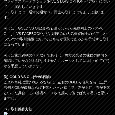
ファイブスターオプション(FIVE STARS OPTION)ペア取引につい
て、ご案内していきます。
ペア取引とは、通常の通貨ペア同士の取引とはちょっと違いま
す。
例えば、GOLD VS OIL(金VS石油)といった先物同士のぺアや、
Google VS FACEBOOKなどお馴染みの人気株式同士のペア！とい
った2つの取引銘柄においてどちらが優勢であるかを予想する取引
になっています。
例えば株式銘柄のペア取引であれば、両方の業者の株価の動向を
確認していかなければなりません。ルールとしては緑(上)か赤(下)
かを予想していきます。
例) GOLD VS OIL(金VS石油)
これを単純に置き換えるならば、左側のGOLDが優勢ならば上昇、
右側のOILが優勢ならば下落といった感じで、左が上昇、右が下落
といった具合！この基礎ベースさえ掴んで置けば判り易いと思い
ますね。
ペア取引操作方法