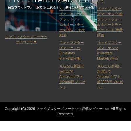
いて
いて
ファイブスター
ファイブスター
ズマーケッツ 新
ズマーケッツ 新
プラットフォー
プラットフォー
ム＆オートチャ
ム＆オートチャ
ーティスト 参考
ーティスト 参考
動画
動画
ファイブスターズマーケッ
ツはコチラ▼
ファイブスター
ファイブスター
ズマーケッツ
ズマーケッツ
(Fivestars
(Fivestars
Markets)評価
Markets)評価
今らなら新規口
今らなら新規口
座開設で
座開設で
Amazonギフト
Amazonギフト
券2000円プレゼ
券2000円プレゼ
ント
ント
Copyright (C) 2026 ファイブスターズマーケッツ評価レビュー.com
All Rights
Reserved.