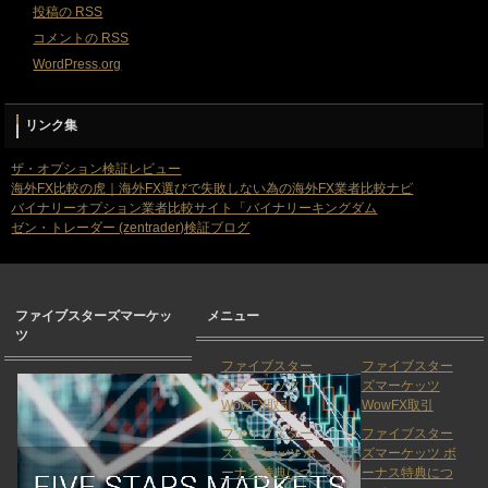
投稿の
RSS
コメントの
RSS
WordPress.org
リンク集
ザ・オプション検証レビュー
海外FX比較の虎｜海外FX選びで失敗しない為の海外FX業者比較ナビ
バイナリーオプション業者比較サイト「バイナリーキングダム
ゼン・トレーダー (zentrader)検証ブログ
ファイブスターズマーケッ
メニュー
ツ
ファイブスター
ファイブスター
ズマーケッツ
ズマーケッツ
WowFX取引
WowFX取引
ファイブスター
ファイブスター
ズマーケッツ ボ
ズマーケッツ ボ
ーナス特典につ
ーナス特典につ