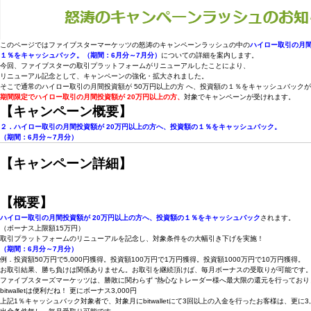
このページではファイブスターマーケッツの怒涛のキャンペーンラッシュの中の
ハイロー取引の月間
１％をキャッシュバック。（期間：6月分～7月分）
についての詳細を案内します。
今回、ファイブスターの取引プラットフォームがリニューアルしたことにより、
リニューアル記念として、キャンペーンの強化・拡大されました。
そこで通常のハイロー取引の月間投資額が 50万円以上の方 へ、投資額の１％をキャッシュバック
期間限定でハイロー取引の月間投資額が 20万円以上の方、
対象でキャンペーンが受けれます。
【キャンペーン概要】
２．ハイロー取引の月間投資額が 20万円以上の方へ、投資額の１％をキャッシュバック。
（期間：6月分～7月分）
【キャンペーン詳細】
【概要】
ハイロー取引の月間投資額が 20万円以上の方へ、投資額の１％をキャッシュバック
されます。
（ボーナス上限額15万円）
取引プラットフォームのリニューアルを記念し、対象条件をの大幅引き下げを実施！
（期間：6月分～7月分）
例．投資額50万円で5,000円獲得。投資額100万円で1万円獲得。投資額1000万円で10万円獲得。
お取引結果、勝ち負けは関係ありません。お取引を継続頂けば、毎月ボーナスの受取りが可能です
ファイブスターズマーケッツは、勝敗に関わらず “熱心なトレーダー様へ最大限の還元を行っており
bitwalletは便利だね！ 更にボーナス3,000円
上記1％キャッシュバック対象者で、対象月にbitwalletにて3回以上の入金を行ったお客様は、更に