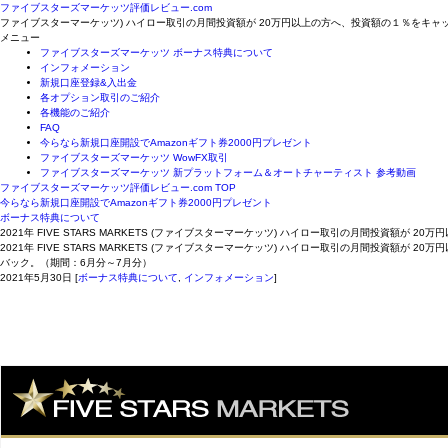
ファイブスターズマーケッツ評価レビュー.com
ファイブスターマーケッツ) ハイロー取引の月間投資額が 20万円以上の方へ、投資額の１％をキャ
メニュー
ファイブスターズマーケッツ ボーナス特典について
インフォメーション
新規口座登録&入出金
各オプション取引のご紹介
各機能のご紹介
FAQ
今らなら新規口座開設でAmazonギフト券2000円プレゼント
ファイブスターズマーケッツ WowFX取引
ファイブスターズマーケッツ 新プラットフォーム＆オートチャーティスト 参考動画
ファイブスターズマーケッツ評価レビュー.com TOP
今らなら新規口座開設でAmazonギフト券2000円プレゼント
ボーナス特典について
2021年 FIVE STARS MARKETS (ファイブスターマーケッツ) ハイロー取引の月間投資額が
2021年 FIVE STARS MARKETS (ファイブスターマーケッツ) ハイロー取引の月間投資額が 
バック。（期間：6月分～7月分）
2021年5月30日
[
ボーナス特典について
,
インフォメーション
]