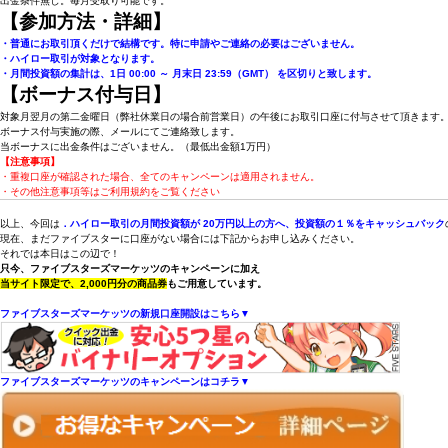
出金条件無し。毎月受取り可能です。
【参加方法・詳細】
・普通にお取引頂くだけで結構です。特に申請やご連絡の必要はございません。
・ハイロー取引が対象となります。
・月間投資額の集計は、1日 00:00 ～ 月末日 23:59（GMT） を区切りと致します。
【ボーナス付与日】
対象月翌月の第二金曜日（弊社休業日の場合前営業日）の午後にお取引口座に付与させて頂きます
ボーナス付与実施の際、メールにてご連絡致します。
当ボーナスに出金条件はございません。（最低出金額1万円）
【注意事項】
・重複口座が確認された場合、全てのキャンペーンは適用されません。
・その他注意事項等はご利用規約をご覧ください
以上、今回は
．ハイロー取引の月間投資額が 20万円以上の方へ、投資額の１％をキャッシュバック
現在、まだファイブスターに口座がない場合には下記からお申し込みください。
それでは本日はこの辺で！
只今、ファイブスターズマーケッツのキャンペーンに加え
当サイト限定で、2,000円分の商品券
もご用意しています。
ファイブスターズマーケッツの新規口座開設はこちら▼
ファイブスターズマーケッツのキャンペーンはコチラ▼