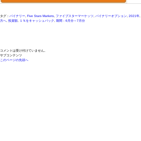
タグ：
バイナリー
,
Five Stars Markets
,
ファイブスターマーケッツ
,
バイナリーオプション
,
2021年
方へ
,
投資額
,
１％をキャッシュバック
,
期間：6月分～7月分
コメントは受け付けていません。
サブコンテンツ
このページの先頭へ