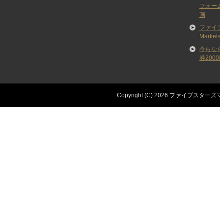
フォー
画
ファイブ
Marke
今らな
券200
Copyright (C) 2026 ファイブス