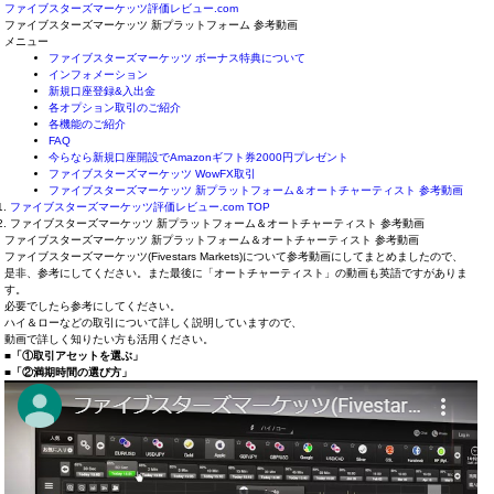
ファイブスターズマーケッツ評価レビュー.com
ファイブスターズマーケッツ 新プラットフォーム 参考動画
メニュー
ファイブスターズマーケッツ ボーナス特典について
インフォメーション
新規口座登録&入出金
各オプション取引のご紹介
各機能のご紹介
FAQ
今らなら新規口座開設でAmazonギフト券2000円プレゼント
ファイブスターズマーケッツ WowFX取引
ファイブスターズマーケッツ 新プラットフォーム＆オートチャーティスト 参考動画
ファイブスターズマーケッツ評価レビュー.com TOP
ファイブスターズマーケッツ 新プラットフォーム＆オートチャーティスト 参考動画
ファイブスターズマーケッツ 新プラットフォーム＆オートチャーティスト 参考動画
ファイブスターズマーケッツ(Fivestars Markets)について参考動画にしてまとめましたので、
是非、参考にしてください。また最後に「オートチャーティスト」の動画も英語ですがありま
す。
必要でしたら参考にしてください。
ハイ＆ローなどの取引について詳しく説明していますので、
動画で詳しく知りたい方も活用ください。
■「①取引アセットを選ぶ」
■「②満期時間の選び方」