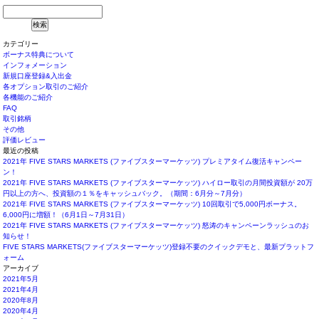
カテゴリー
ボーナス特典について
インフォメーション
新規口座登録&入出金
各オプション取引のご紹介
各機能のご紹介
FAQ
取引銘柄
その他
評価レビュー
最近の投稿
2021年 FIVE STARS MARKETS (ファイブスターマーケッツ) プレミアタイム復活キャンペー
ン！
2021年 FIVE STARS MARKETS (ファイブスターマーケッツ) ハイロー取引の月間投資額が 20万
円以上の方へ、投資額の１％をキャッシュバック。（期間：6月分～7月分）
2021年 FIVE STARS MARKETS (ファイブスターマーケッツ) 10回取引で5,000円ボーナス。
6,000円に増額！（6月1日～7月31日）
2021年 FIVE STARS MARKETS (ファイブスターマーケッツ) 怒涛のキャンペーンラッシュのお
知らせ！
FIVE STARS MARKETS(ファイブスターマーケッツ)登録不要のクイックデモと、最新プラットフ
ォーム
アーカイブ
2021年5月
2021年4月
2020年8月
2020年4月