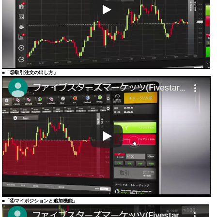
■「③取引注文の出し方」
■「④マイポジションと追加機能」