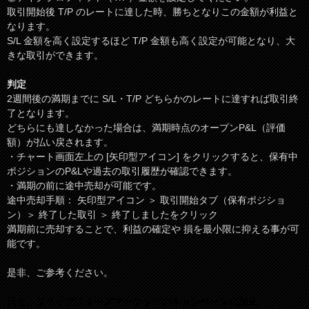
取引開始後 T/P のレートに達した時、勝ちとなりこの金額が利益と
なります。
S/L 金額を高く設定するほど T/P 金額も高く設定が可能となり、大
きな取引ができます。
判定
2週間後の満期までに S/L・T/P どちらかのレートに達すれば取引終
了となります。
どちらにも達しなかった場合は、満期時点のオープンP&L（評価
額）が払い戻されます。
・チャート画面左上の [矢印型アイコン] をクリックすると、保有中
ポジションのP&Lや過去の取引履歴が確認できます。
・満期の前に途中売却が可能です。
途中売却手順： 矢印型アイコン ＞ 取引開始タブ（保有ポジショ
ン）＞ 終了した取引 ＞ 終了しましたをクリック
満期前に売却することで、利益の確定や 損を最小限に抑える事が可
能です。
是非、ご参考ください。
只今、ファイブスターズマーケッツのキャンペーンに加え