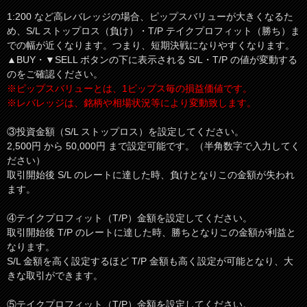
1:200 など高レバレッジの場合、ピップスバリューが大きくなるた
め、S/L ストップロス（負け）・T/P テイクプロフィット（勝ち）ま
での幅が近くなります。つまり、短期決戦になりやすくなります。
▲BUY・▼SELL ボタンの下に表示される S/L・T/P の値が変動する
のをご確認ください。
※ピップスバリューとは、1ピップス毎の損益価値です。
※レバレッジは、銘柄や相場状況等により変動致します。
③投資金額（S/L ストップロス）を設定してください。
2,500円 から 50,000円 まで設定可能です。（半角数字で入力してく
ださい）
取引開始後 S/L のレートに達した時、負けとなりこの金額が失われ
ます。
④テイクプロフィット（T/P）金額を設定してください。
取引開始後 T/P のレートに達した時、勝ちとなりこの金額が利益と
なります。
S/L 金額を高く設定するほど T/P 金額も高く設定が可能となり、大
きな取引ができます。
⑤テイクプロフィット（T/P）金額を設定してください。