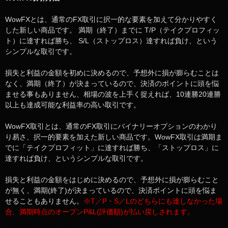
WowFXとは、通常のFX取引に択一的な要素を加えて分かりやすく
した新しい商品です。 満期（終了）までに T/P（テイクプロフィッ
ト）に達すれば勝ち、 S/L（ストップロス）達すれば負け、という
シンプルな取引です。
損失と利益の金額を初めに決めるので、予想外に損が膨らむことは
なく、満期（終了）が決まっているので、決済のポイントに頭を悩
ませる事もありません、相場の波を上手く捉えれば、10連勝20連勝
以上も達成可能な利益率の高い取引です。
WowFX取引とは、通常のFX取引にバイナリーオプションのわかり
り易さ、択一的要素を加えた新しい商品です。WowFX取引は満期ま
でに「テイクプロフィット」に達すれば勝ち、「ストップロス」に
達すれば負け、というシンプルな取引です。
損失と利益の金額をはじめに決めるので、予想外に損が膨らむこと
が無く、満期(終了)が決まっているので、決済ポイントに頭を悩ま
せることもありません。
※T／P・S／Lのどちらにも達しなかった場
合、満期時点のオープンP&L(評価額)が払い戻しされます。