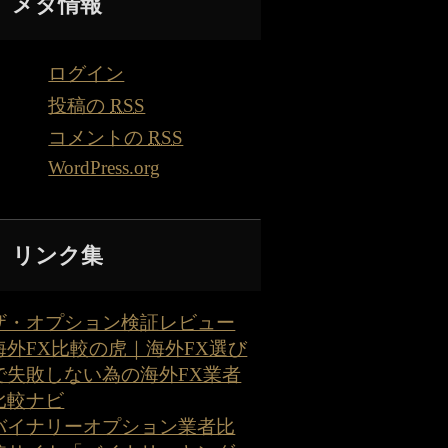
メタ情報
ログイン
投稿の
RSS
コメントの
RSS
WordPress.org
リンク集
ザ・オプション検証レビュー
海外FX比較の虎｜海外FX選び
で失敗しない為の海外FX業者
比較ナビ
バイナリーオプション業者比