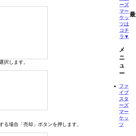
ーズ
マー
最
ケッ
ツは
コチ
ラ▼
メ
ニ
選択します。
ュ
ー
ファ
イブ
スタ
ーズ
マー
ケッ
する場合「売却」ボタンを押します。
ツ