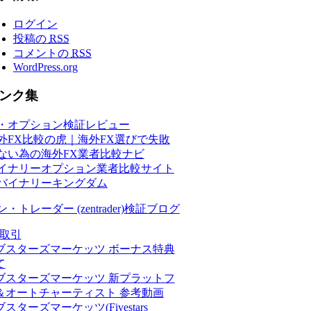
ログイン
投稿の
RSS
コメントの
RSS
WordPress.org
ンク集
・オプション検証レビュー
外FX比較の虎｜海外FX選びで失敗
ない為の海外FX業者比較ナビ
イナリーオプション業者比較サイト
バイナリーキングダム
ン・トレーダー (zentrader)検証ブログ
X取引
ブスターズマーケッツ ボーナス特典
て
ブスターズマーケッツ 新プラットフ
＆オートチャーティスト 参考動画
スターズマーケッツ(Fivestars