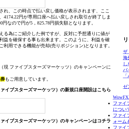
され、この時点で払い戻し価格が表示されます、ここ
4174.22円が専用口座へ払い戻しされ取引が終了しま
0円なので円が5，825.78円損失額となります。
える為にご紹介した例ですが、反対に予想通りに値が
リ
利益を確保する事も出来ます。このように、利益を確
ご利用できる機能が売却(売りポジション)となります。
ザ
海
し
（現 ファイブスターズマーケッツ）のキャンペーンに
バ
「
品券
もご用意しています。
ゼ
ファイブスターズマーケッツ）の新規口座開設はこちら
WowF
ファイ
につい
ファイ
ファイブスターズマーケッツ）のキャンペーンはコチラ
ォーム
ファイブ