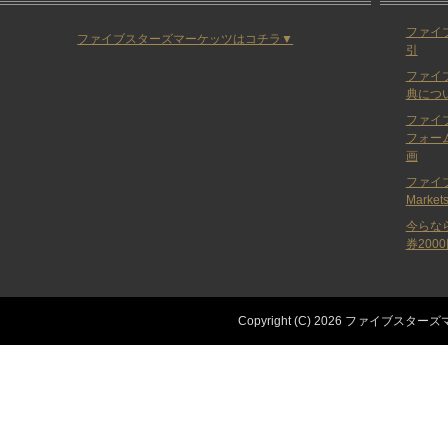
ファイ
ファイブスターズマーケッツはコチラ▼
引
ファイ
典につ
ファイ
フォー
画
ファイブ
Marke
今らな
券200
Copyright (C) 2026 ファイブス