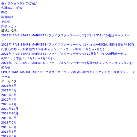
各オプション取引のご紹介
各機能のご紹介
FAQ
取引銘柄
その他
評価レビュー
最近の投稿
2021年 FIVE STARS MARKETS (ファイブスターマーケッツ) プレミアタイム復活キャンペー
ン！
2021年 FIVE STARS MARKETS (ファイブスターマーケッツ) ハイロー取引の月間投資額が 20万
円以上の方へ、投資額の１％をキャッシュバック。（期間：6月分～7月分）
2021年 FIVE STARS MARKETS (ファイブスターマーケッツ) 10回取引で5,000円ボーナス。
6,000円に増額！（6月1日～7月31日）
2021年 FIVE STARS MARKETS (ファイブスターマーケッツ) 怒涛のキャンペーンラッシュのお
知らせ！
FIVE STARS MARKETS(ファイブスターマーケッツ)登録不要のクイックデモと、最新プラットフ
ォーム
アーカイブ
2021年5月
2021年4月
2020年8月
2020年4月
2020年1月
2019年12月
2019年10月
2019年8月
2018年9月
2018年8月
2018年3月
2017年8月