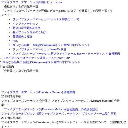
ファイブスターズマーケッツ評価レビュー.com
「会社案内」タグの記事一覧
「ファイブスターズマーケッツ評価レビュー.com」のタグ「会社案内」の記事一覧です
メニュー
ファイブスターズマーケッツ ボーナス特典について
インフォメーション
新規口座登録&入出金
各オプション取引のご紹介
各機能のご紹介
FAQ
今らなら新規口座開設でAmazonギフト券2000円プレゼント
ファイブスターズマーケッツ WowFX取引
ファイブスターズマーケッツ 新プラットフォーム＆オートチャーティスト 参考動画
ファイブスターズマーケッツ評価レビュー.com TOP
今らなら新規口座開設でAmazonギフト券2000円プレゼント
会社案内
「会社案内」タグの記事一覧
ファイブスターズマーケッツ(Fivestars Markets) 会社案内
2018年3月20日
ファイブスターズマーケッツ 会社案内 ファイブスターズマーケッツ(Fivestars Markets) 会社
案・・・
「ファイブスターズマーケッツ(Fivestars Markets) 会社案内」の続きを読む
ファイブスターオプション（現ファイブスターズマーケッツ） プラットフォーム取引画面
2017年2月26日
ファイブスターオプション(Fivestars-option)のプラットフォーム取引画面について、ご案内致しま
す・・・