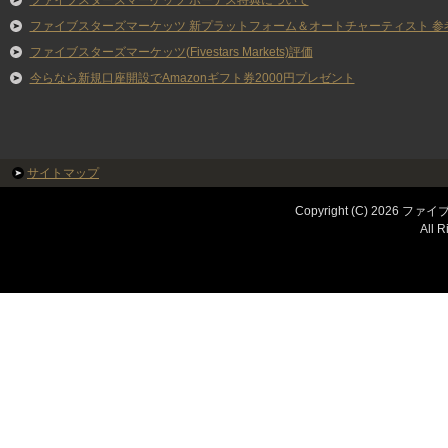
ファイブスターズマーケッツ ボーナス特典について
ファイブスターズマーケッツ 新プラットフォーム＆オートチャーティスト 参
ファイブスターズマーケッツ(Fivestars Markets)評価
今らなら新規口座開設でAmazonギフト券2000円プレゼント
サイトマップ
Copyright (C) 202
All R