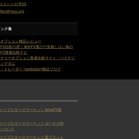
コメントの
RSS
WordPress.org
リンク集
・オプション検証レビュー
FX比較の虎｜海外FX選びで失敗しない為の
FX業者比較ナビ
イナリーオプション業者比較サイト「バイナリ
キングダム
・トレーダー (zentrader)検証ブログ
ァイブスターズマーケッツ WowFX取
ァイブスターズマーケッツ ボーナス特
について
ァイブスターズマーケッツ 新プラット