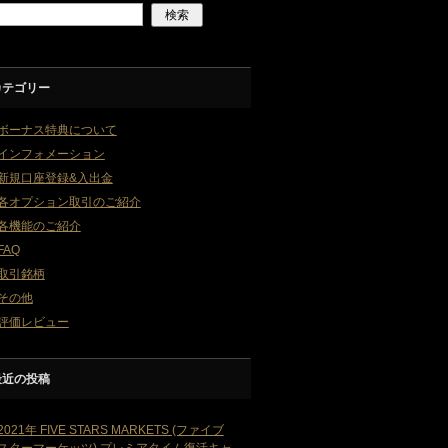
カテゴリー
ボーナス特典について
インフォメーション
新規口座登録&入出金
各オプション取引のご紹介
各機能のご紹介
FAQ
取引銘柄
その他
評価レビュー
最近の投稿
2021年 FIVE STARS MARKETS (ファイブ
スターマーケッツ) プレミアタイム復活キャ