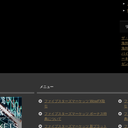
ザ
海外
海外
バ
ー
ゼン
メニュー
ファイブスターズマーケッツ WowFX取
フ
引
引
ファイブスターズマーケッツ ボーナス特
フ
典について
典
ファイブスターズマーケッツ 新プラット
フ