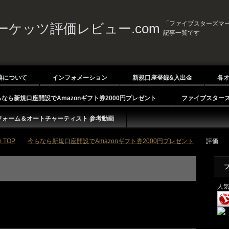
「ファイブスターズマー
ケッツ評価レビュー.com
記事一覧です
典について
インフォメーション
新規口座登録&入出金
各
らなら新規口座開設でAmazonギフト券2000円プレゼント
ファイブスターズ
フォーム＆オートチャーティスト 参考動画
TOP
今らなら新規口座開設でAmazonギフト券2000円プレゼント
評価
人